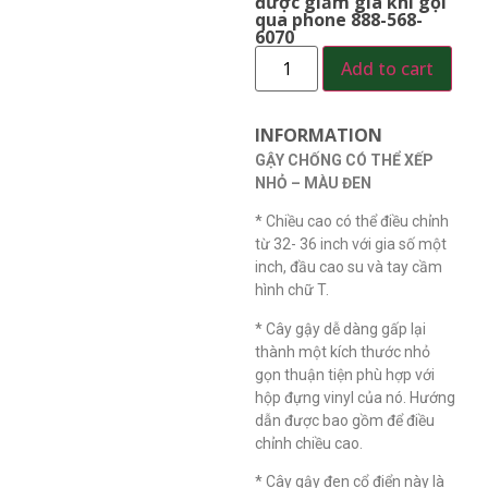
được giảm giá khi gọi
qua phone 888-568-
6070
Add to cart
INFORMATION
GẬY CHỐNG CÓ THỂ XẾP
NHỎ – MÀU ĐEN
* Chiều cao có thể điều chỉnh
từ 32- 36 inch với gia số một
inch, đầu cao su và tay cầm
hình chữ T.
* Cây gậy dễ dàng gấp lại
thành một kích thước nhỏ
gọn thuận tiện phù hợp với
hộp đựng vinyl của nó. Hướng
dẫn được bao gồm để điều
chỉnh chiều cao.
* Cây gậy đen cổ điển này là