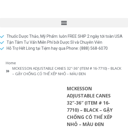
Thuốc Dược Thảo, Mỹ Phẩm: luôn FREE SHIP 2 ngày tới toàn USA
Tận Tâm Tư Vấn Miễn Phí bởi Dược Sĩ và Chuyên Viên
Hỗ Trợ Hết Lòng tại Tiệm hay qua Phone: (888) 568-6070
Home
MCKESSON ADJUSTABLE CANES 32″-36″ (ITEM # 16-7710) – BLACK
– GẬY CHỐNG CÓ THỂ XẾP NHỎ – MÀU ĐEN
MCKESSON
ADJUSTABLE CANES
32″-36″ (ITEM # 16-
7710) – BLACK – GẬY
CHỐNG CÓ THỂ XẾP
NHỎ – MÀU ĐEN