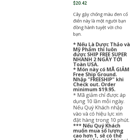
$
20.42
Cây gậy chống màu đen cổ
điển này là một người bạn
đồng hành tuyệt vời cho
bạn.
* Nếu Là Dược Thảo và
Mỹ Phẩm thì luôn
được SHIP FREE SUPER
NHANH 2 NGÀY TỚI
Toàn USA.
* Món này có MÃ GIẢM
Free Ship Ground.
Nhập "FREESHIP" khi
Check out. Order
minimum $19.95.
* Mã giảm chỉ được áp
dụng 10 lần mỗi ngày.
Nếu Quý Khách nhập
vào và có hiệu lực xin
đặt hàng trong 10 phút.
*** Nếu Quý Khách
muốn mua số lượng
cao hơn 1, sẽ có thể